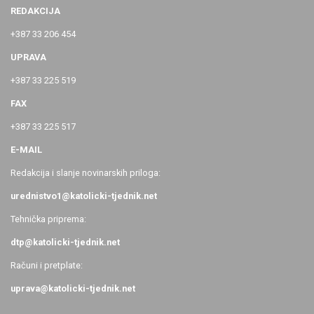
REDAKCIJA
+387 33 206 454
UPRAVA
+387 33 225 519
FAX
+387 33 225 517
E-MAIL
Redakcija i slanje novinarskih priloga:
urednistvo1@katolicki-tjednik.net
Tehnička priprema:
dtp@katolicki-tjednik.net
Računi i pretplate:
uprava@katolicki-tjednik.net