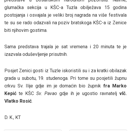
glumačka sekcija u KŠC-a Tuzla obilježava 15 godina
postojanja i osvajala je veliki broj nagrada na više festivala
te su se rado odazvali na poziv bratskoga KŠC-a iz Zenice
biti njihovim gostima.
Sama predstava trajala je sat vremena i 20 minuta te je
izazvala oduševljenje prisutnih.
Posjet Zenici gosti iz Tuzle iskoristili su i za kratki obilazak
grada u subotu, 19. studenoga. Pri tome su posjetili župnu
crkvu Sv. Ilije gdje im je domaćin bio župnik
fra Marko
Kepić
te KŠC
Sv. Pavao
gdje ih je ugostio ravnatelj
vlč.
Vlatko Rosić
.
D. K., KT