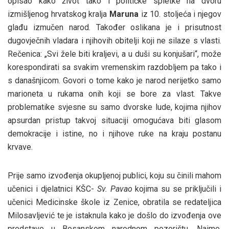
opisao kako život tako i političke spletke na dvoru
izmišljenog hrvatskog kralja
Maruna
iz 10. stoljeća i njegov
glađu izmučen narod. Također oslikana je i prisutnost
dugovječnih vladara i njihovih obitelji koji ne silaze s vlasti.
Rečenica: „Svi žele biti kraljevi, a u duši su konjušari“, može
korespondirati sa svakim vremenskim razdobljem pa tako i
s današnjicom. Govori o tome kako je narod nerijetko samo
marioneta u rukama onih koji se bore za vlast. Takve
problematike svjesne su samo dvorske lude, kojima njihov
apsurdan pristup takvoj situaciji omogućava biti glasom
demokracije i istine, no i njihove ruke na kraju postanu
krvave.
Prije samo izvođenja okupljenoj publici, koju su činili mahom
učenici i djelatnici KŠC-
Sv. Pavao
kojima su se priključili i
učenici Medicinske škole iz Zenice, obratila se redateljica
Milosavljević te je istaknula kako je došlo do izvođenja ove
predstave u Bosanskom narodnom pozorištu. Naime,