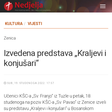
Togg
navig
KULTURA
VIJESTI
Zenica
Izvedena predstava „Kraljevi i
konjušari“
SUB, 19. STUDENOGA 2022. 17:57
Učenici KŠC-a „Sv. Franjo“ iz Tuzle u petak, 18.
studenoga na poziv KŠC-a „Sv. Pavao“ iz Zenice izveli
su predstavu „Kraljevi i konjušari“ u Bosanskom