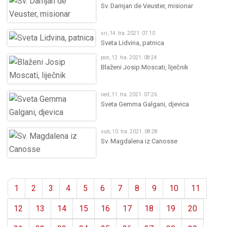
Sv. Damjan de Veuster, misionar
sri, 14. tra. 2021. 07:10
Sveta Lidvina, patnica
pon, 12. tra. 2021. 08:24
Blaženi Josip Moscati, liječnik
ned, 11. tra. 2021. 07:26
Sveta Gemma Galgani, djevica
sub, 10. tra. 2021. 08:28
Sv. Magdalena iz Canosse
1
2
3
4
5
6
7
8
9
10
11
12
13
14
15
16
17
18
19
20