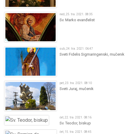
ned, 25. tra. 2021. 08:35
Sv. Marko evanđelist
sub, 24. tra. 2021. 06:47
Sveti Fidelis Sigmaringenski, mučenik
pet, 23. tra. 2021. 08:10
Sveti Juraj, mučenik
čet, 22. tra. 2021. 08:16
Sv. Teodor, biskup
čet, 15. tra. 2021. 08:45