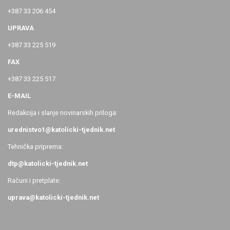
+387 33 206 454
UPRAVA
+387 33 225 519
FAX
+387 33 225 517
E-MAIL
Redakcija i slanje novinarskih priloga:
urednistvo1@katolicki-tjednik.net
Tehnička priprema:
dtp@katolicki-tjednik.net
Računi i pretplate:
uprava@katolicki-tjednik.net