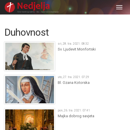
Togg
navig
Duhovnost
sri, 28. tra. 2021. 08:32
Sv. Ljudevit Monfortski
uto, 27. tra. 2021. 07:29
Bl. Ozana Kotorska
pon, 26. tra. 2021. 07:41
Majka dobrog savjeta