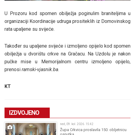
U Prozoru kod spomen obilježja poginulim braniteljima u
organizaciji Koordinacije udruga prositeklih iz Domovinskog
rata upaljene su svijeće.
Također su upaljene svijeće i izmoljeno opijelo kod spomen
obilježja u dvorištu crkve na Gračacu. Na Uzdolu je nakon
pučke mise u Memorijalnom centru izmoljeno opijelo,
prenosi
ramski-vjasnik.ba
.
KT
IZDVOJENO
ned, 09. kol. 2026. 15:42
Župa Crkvica proslavila 150. obljetnicu
osnutka