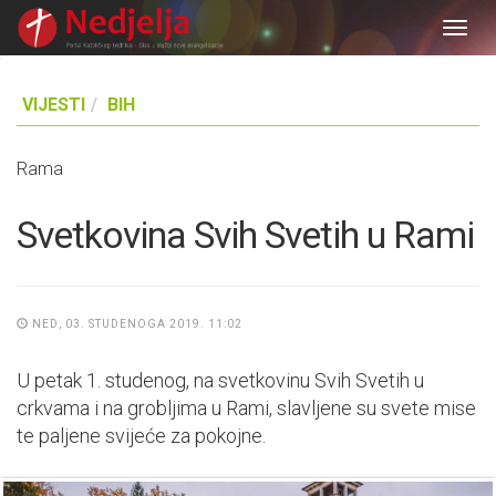
Togg
navig
VIJESTI
BIH
Rama
Svetkovina Svih Svetih u Rami
NED, 03. STUDENOGA 2019. 11:02
U petak 1. studenog, na svetkovinu Svih Svetih u
crkvama i na grobljima u Rami, slavljene su svete mise
te paljene svijeće za pokojne.