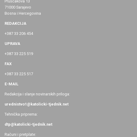
Pruščakova 13
71000 Sarajevo
Bosna i Hercegovina
REDAKCIJA
+387 33 206 454
UPRAVA
+387 33 225 519
FAX
+387 33 225 517
E-MAIL
Redakcija i slanje novinarskih priloga:
urednistvo1@katolicki-tjednik.net
Tehnička priprema:
dtp@katolicki-tjednik.net
Računi i pretplate: