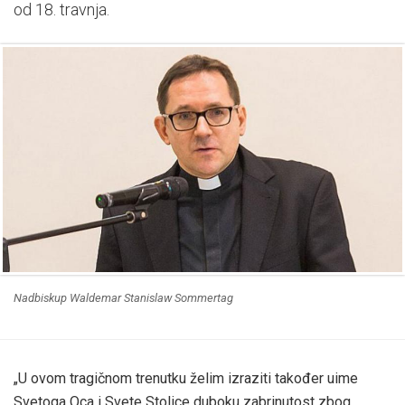
od 18. travnja.
Nadbiskup Waldemar Stanislaw Sommertag
„U ovom tragičnom trenutku želim izraziti također uime
Svetoga Oca i Svete Stolice duboku zabrinutost zbog