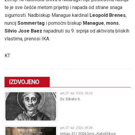
te je sve češće metom prijetnji i napada od strane snaga
sigurnosti. Nadbiskup Manague kardinal
Leopold Brenes
,
nuncij
Sommertag
i pomoćni biskup
Manague
,
mons.
Silvio Jose Baez
napadnuti su 9. srpnja od aktivista bliskih
vlastima, prenosi IKA.
KT
IZDVOJENO
pet, 07. kol. 2026. 06:50
Sv. Siksto II.
pet, 07. kol. 2026. 09:28
Izišao 31/ 2026 broj „Katoličkog