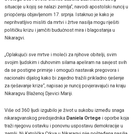
situacije u kojoj se nalazi zemlja“, navodi apostolski nuncij u
priopćenju objavljenom 17. srpnja. Istaknuo je kako je
neprihvatljivo misliti da mrtvi i žrtve nasilja mogu riješiti
političku krizu i jamčiti budućnost mira i blagostanja u
Nikaragvi.
„Oplakujući sve mrtve i moleći za njihove obitelji, svim
svojim ljudskim i duhovnim silama apeliram na savjest svih
da se postigne primirje i omogući nastavak pregovora i
nacionalni dijalog kako bi zajedno tražili prikladno rješenje
za rješavanje krize“, napisao je nuncij povjeravajući na kraju
Nikaragvu Blaženoj Djevici Mariji.
Više od 360 ljudi izgubilo je život u sukobu između snaga
nikaragvanskog predsjednika
Daniela Ortege
i oporbe koja
traži njegovu ostavku i ponovnu uspostavu demokracije u
zemlji. Ni Katolička Crkva u Nikaragvi nije pošteđena nasilja